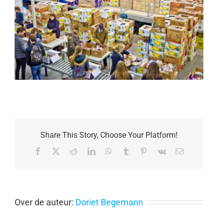
Share This Story, Choose Your Platform!
Facebook
X
Reddit
LinkedIn
WhatsApp
Tumblr
Pinterest
Vk
E-
mail
Over de auteur:
Doriet Begemann