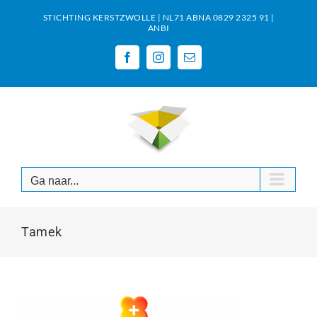
Ga
STICHTING KERSTZWOLLE | NL71 ABNA 0829 2325 91 |
naar
ANBI
inhoud
Facebook
Instagram
E-
mail
Ga naar...
Tamek