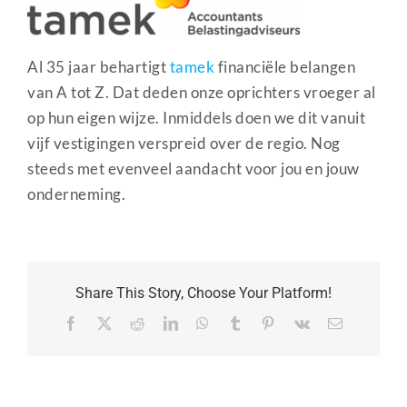
Al 35 jaar behartigt
tamek
financiële belangen
van A tot Z. Dat deden onze oprichters vroeger al
op hun eigen wijze. Inmiddels doen we dit vanuit
vijf vestigingen verspreid over de regio. Nog
steeds met evenveel aandacht voor jou en jouw
onderneming.
Share This Story, Choose Your Platform!
Facebook
X
Reddit
LinkedIn
WhatsApp
Tumblr
Pinterest
Vk
E-
mail