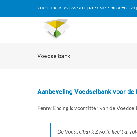
Ga
STICHTING KERSTZWOLLE | NL71 ABNA 0829 2325 91 
naar
inhoud
Voedselbank
Aanbeveling Voedselbank voor de 
Fenny Ensing is voorzitter van de Voedsel
“De Voedselbank Zwolle heeft al zol