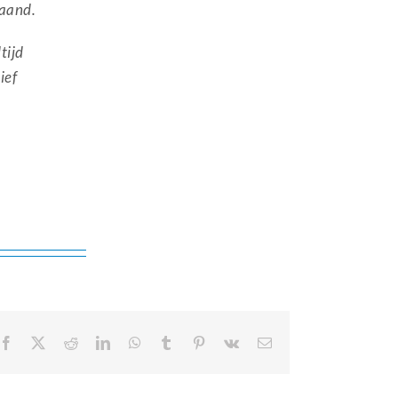
maand.
tijd
ief
Facebook
X
Reddit
LinkedIn
WhatsApp
Tumblr
Pinterest
Vk
E-
mail