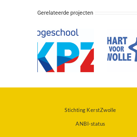
Gerelateerde projecten
eschool KPZ
Hart voor Zwolle
Ho
Stichting KerstZwolle
ANBI-status